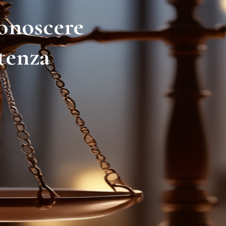
conoscere
etenza