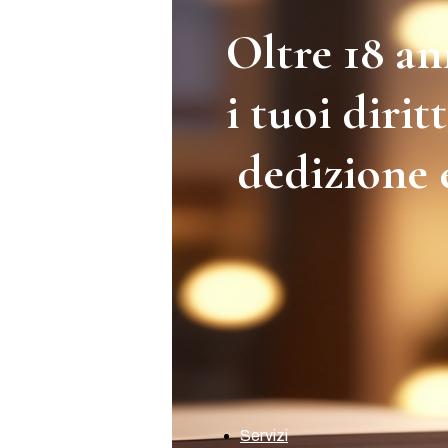
Oltre 18 an
i tuoi diri
dedizione e
Servizi