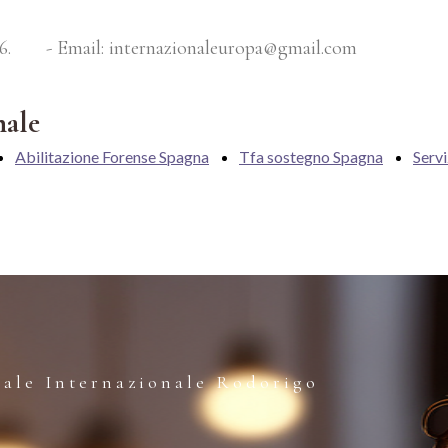
66. - Email: internazionaleuropa@gmail.com
nale
Abilitazione Forense Spagna
Tfa sostegno Spagna
Servi
gale Internazionale Rodorigo